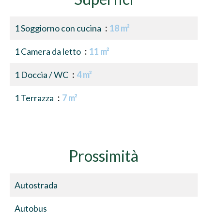
1 Soggiorno con cucina
18 m²
1 Camera da letto
11 m²
1 Doccia / WC
4 m²
1 Terrazza
7 m²
Prossimità
Autostrada
Autobus