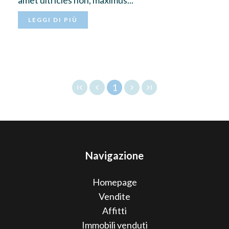
amet ultricies non, maximus...
LEGGI DI PIÙ
1
Navigazione
Homepage
Vendite
Affitti
Immobili venduti