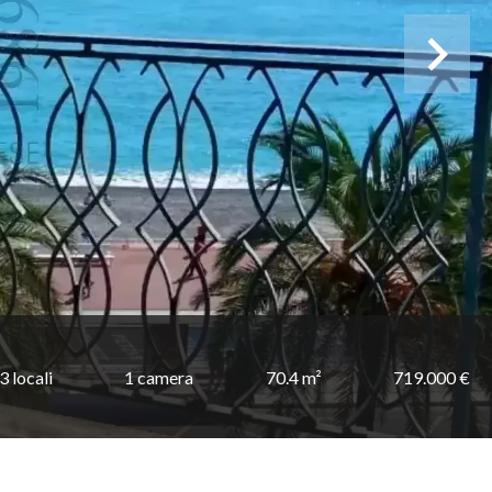
3 locali
1 camera
70.4 m²
719.000 €