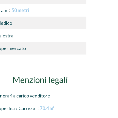
ram
50 metri
edico
alestra
upermercato
Menzioni legali
norari a carico venditore
uperfici « Carrez »
70.4 m²