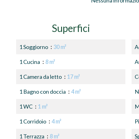
Nessuna informazio
Superfici
1 Soggiorno
30 m²
A
1 Cucina
8 m²
A
1 Camera da letto
17 m²
C
1 Bagno con doccia
4 m²
N
1 WC
1 m²
M
1 Corridoio
4 m²
P
1 Terrazza
8 m²
S