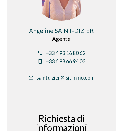
Angeline SAINT-DIZIER
Agente
+33 4 93 16 80 62
+33 6 98 66 94 03
saintdizier@isitimmo.com
Richiesta di
informazioni