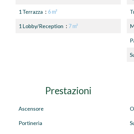
1 Terrazza
6 m²
T
1 Lobby/Reception
7 m²
M
P
S
Prestazioni
Ascensore
O
Portineria
S