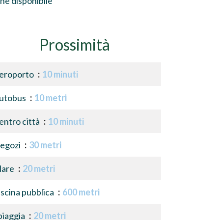
ne disponibile
Prossimità
eroporto
10 minuti
utobus
10 metri
entro città
10 minuti
egozi
30 metri
are
20 metri
iscina pubblica
600 metri
piaggia
20 metri