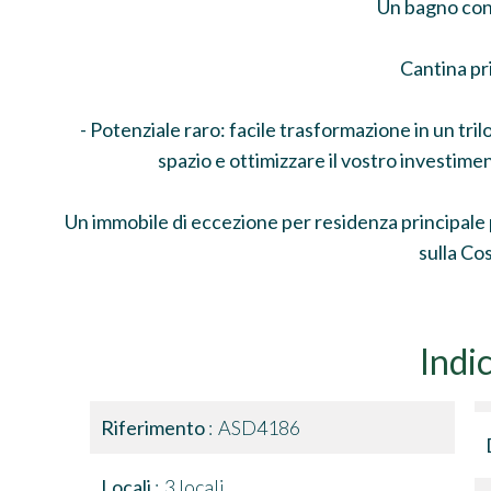
Un bagno con
Cantina pr
- Potenziale raro: facile trasformazione in un tri
spazio e ottimizzare il vostro investime
Un immobile di eccezione per residenza principale p
sulla Co
Indi
Riferimento
ASD4186
Locali
3 locali