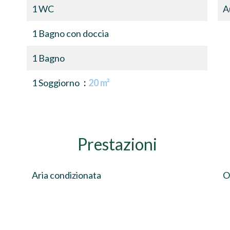
1 WC
A
1 Bagno con doccia
1 Bagno
1 Soggiorno
20 m²
Prestazioni
Aria condizionata
O