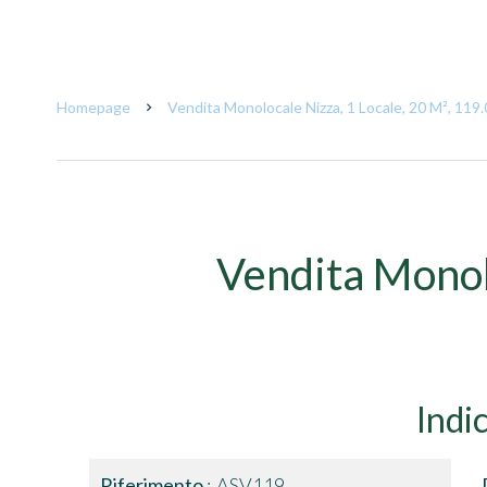
Homepage
Vendita Monolocale Nizza, 1 Locale, 20 M², 119
Vendita Monol
Indi
Riferimento
ASV119