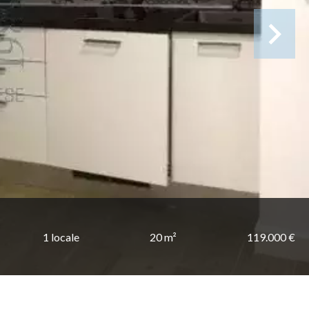
1 locale
20 m²
119.000 €