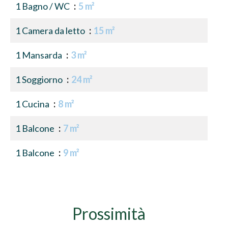
1 Bagno / WC
5 m²
1 Camera da letto
15 m²
1 Mansarda
3 m²
1 Soggiorno
24 m²
1 Cucina
8 m²
1 Balcone
7 m²
1 Balcone
9 m²
Prossimità