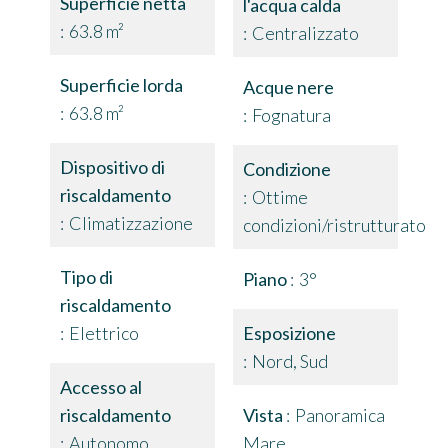
Superficie netta
l'acqua calda
63.8 m²
Centralizzato
Superficie lorda
Acque nere
63.8 m²
Fognatura
Dispositivo di
Condizione
riscaldamento
Ottime
Climatizzazione
condizioni/ristrutturato
Tipo di
Piano
3°
riscaldamento
Elettrico
Esposizione
Nord, Sud
Accesso al
riscaldamento
Vista
Panoramica
Autonomo
Mare