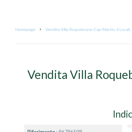
Homepage
Vendita Villa Roquebrune-Cap-Martin, 6 Locali,
Vendita Villa Roqu
Indi
Riferimento
86786598