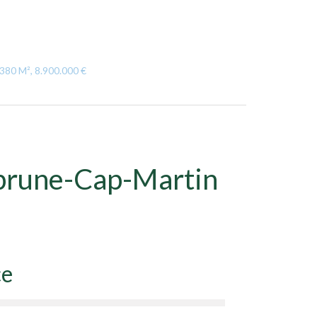
 380 M², 8.900.000 €
ebrune-Cap-Martin
ce