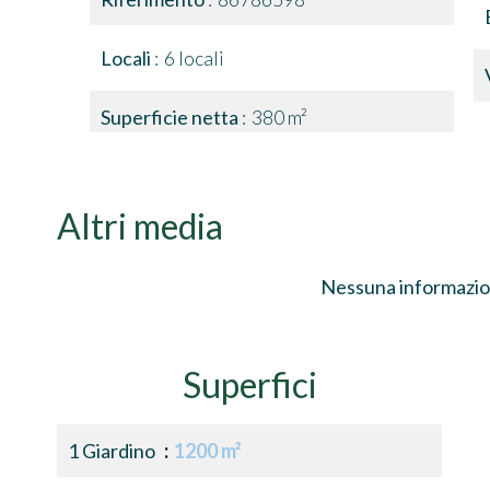
Locali
6 locali
Superficie netta
380 m²
Altri media
Nessuna informazio
Superfici
1 Giardino
1200 m²