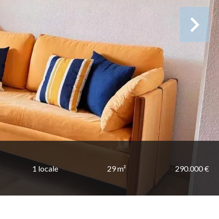
1 locale
29 m²
290.000 €