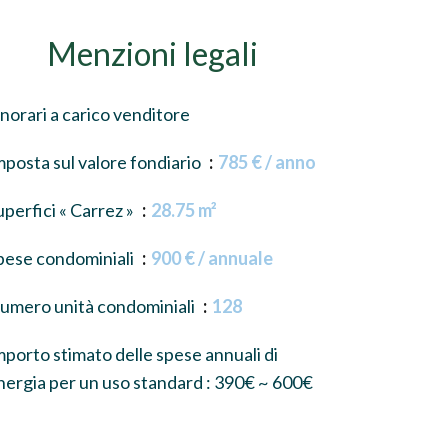
Menzioni legali
norari a carico venditore
mposta sul valore fondiario
785 € / anno
uperfici « Carrez »
28.75 m²
pese condominiali
900 € / annuale
umero unità condominiali
128
mporto stimato delle spese annuali di
nergia per un uso standard : 390€ ~ 600€