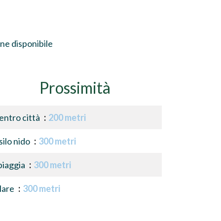
ne disponibile
Prossimità
entro città
200 metri
silo nido
300 metri
piaggia
300 metri
are
300 metri