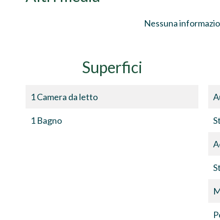
Nessuna informazio
Superfici
1 Camera da letto
A
1 Bagno
S
A
S
M
P