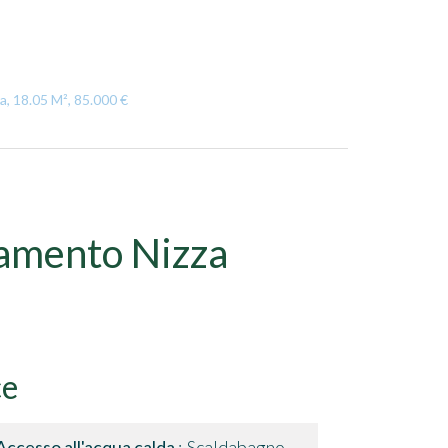
a, 18.05 M², 85.000 €
amento Nizza
ce
Accesso all'acqua calda
Scaldabagno