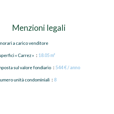
Menzioni legali
norari a carico venditore
uperfici « Carrez »
18.05 m²
mposta sul valore fondiario
544 € / anno
umero unità condominiali
8