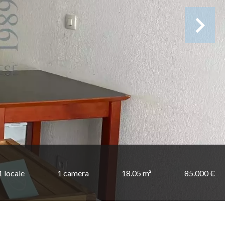
1 locale
1 camera
18.05 m²
85.000 €