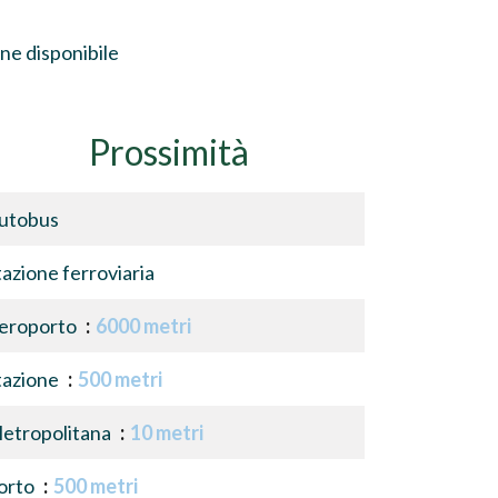
ne disponibile
Prossimità
utobus
tazione ferroviaria
eroporto
6000 metri
tazione
500 metri
etropolitana
10 metri
orto
500 metri