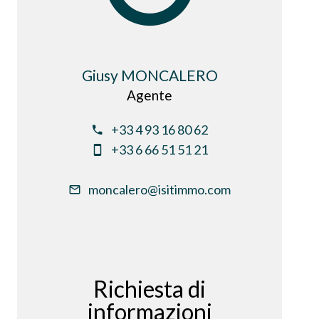
Giusy MONCALERO
Agente
+33 4 93 16 80 62
+33 6 66 51 51 21
moncalero@isitimmo.com
Richiesta di
informazioni