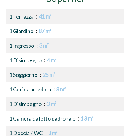
1 Terrazza
41 m²
1 Giardino
87 m²
1 Ingresso
3 m²
1 Disimpegno
4 m²
1 Soggiorno
25 m²
1 Cucina arredata
8 m²
1 Disimpegno
3 m²
1 Camera da letto padronale
13 m²
1 Doccia / WC
3 m²