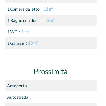
1 Camera da letto
11 m²
1 Bagno con doccia
3 m²
1 WC
1 m²
1 Garage
18 m²
Prossimità
Aeroporto
Autostrada