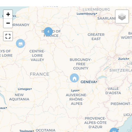
+
−
4
84