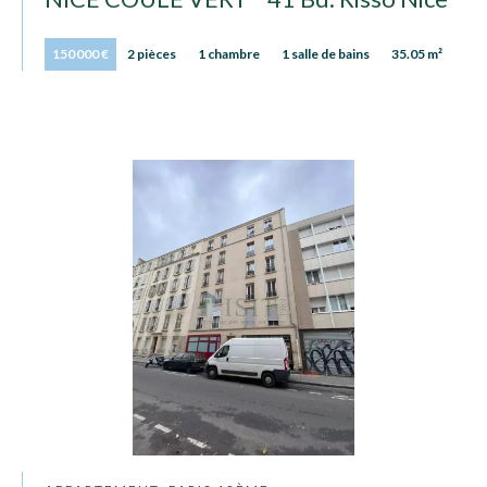
150 000 €
2 pièces
1 chambre
1 salle de bains
35.05 m²