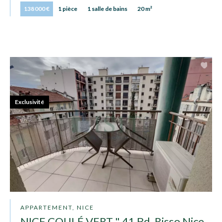
138 000 €
1 pièce
1 salle de bains
20 m²
Exclusivité
APPARTEMENT, NICE
NICE COULÉ VERT " 41 Bd. Risso Nice