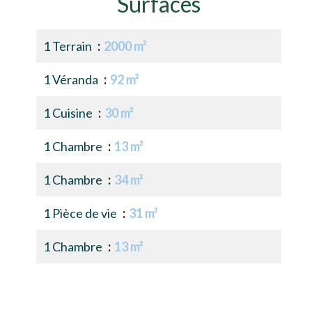
Surfaces
1 Terrain
2000 m²
1 Véranda
92 m²
1 Cuisine
30 m²
1 Chambre
13 m²
1 Chambre
34 m²
1 Pièce de vie
31 m²
1 Chambre
13 m²