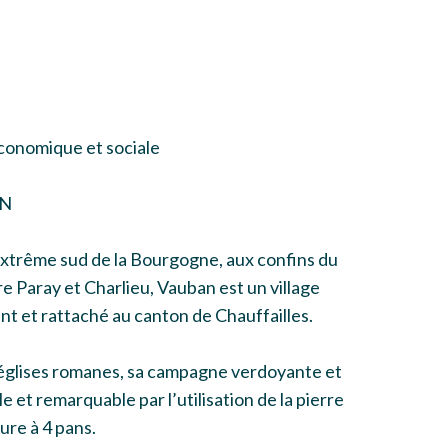
conomique et sociale
N
’extrême sud de la Bourgogne, aux confins du
e Paray et Charlieu, Vauban est un village
t et rattaché au canton de Chauffailles.
s églises romanes, sa campagne verdoyante et
e et remarquable par l’utilisation de la pierre
ure à 4 pans.