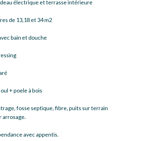
deau électrique et terrasse intérieure
res de 13,18 et 34 m2
avec bain et douche
ressing
aré
ioul + poele à bois
rage, fosse septique, fibre, puits sur terrain
 arrosage.
épendance avec appentis.