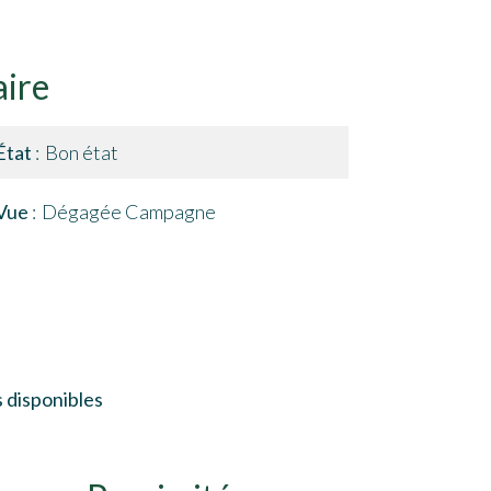
ire
État
Bon état
Vue
Dégagée Campagne
 disponibles