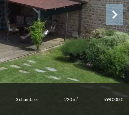
3 chambres
220 m²
598 000 €