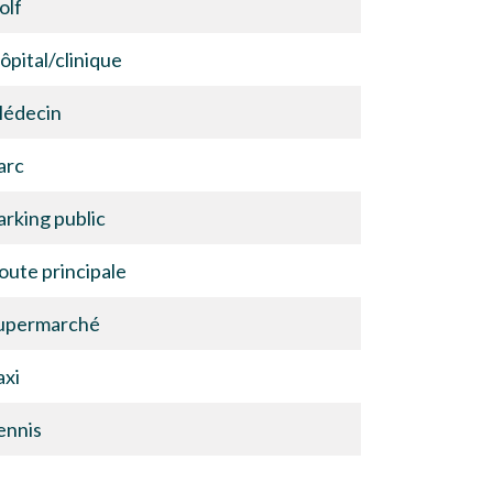
olf
ôpital/clinique
édecin
arc
arking public
oute principale
upermarché
axi
ennis