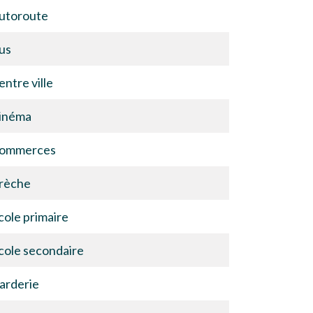
utoroute
us
entre ville
inéma
ommerces
rèche
cole primaire
cole secondaire
arderie