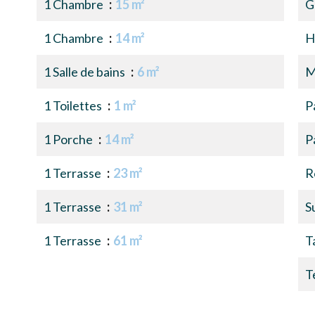
1 Chambre
15 m²
G
1 Chambre
14 m²
H
1 Salle de bains
6 m²
M
1 Toilettes
1 m²
P
1 Porche
14 m²
P
1 Terrasse
23 m²
R
1 Terrasse
31 m²
S
1 Terrasse
61 m²
T
T