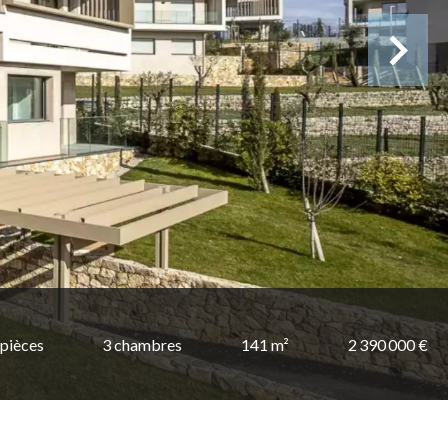
 pièces
3 chambres
141 m²
2 390 000 €