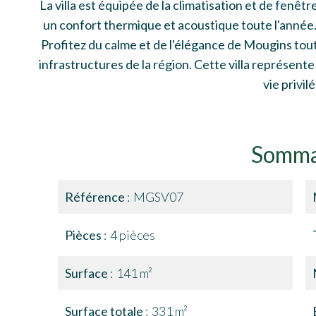
La villa est équipée de la climatisation et de fenêt
un confort thermique et acoustique toute l'année. À
Profitez du calme et de l'élégance de Mougins tou
infrastructures de la région. Cette villa représent
vie privilé
Somma
Référence
MGSV07
Pièces
4 pièces
Surface
141 m²
Surface totale
331 m²