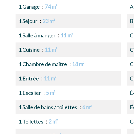
1 Garage
74 m²
A
1 Séjour
23 m²
B
1 Salle à manger
11 m²
C
1 Cuisine
11 m²
C
1 Chambre de maître
18 m²
C
1 Entrée
11 m²
C
1 Escalier
5 m²
É
1 Salle de bains / toilettes
6 m²
É
1 Toilettes
2 m²
G